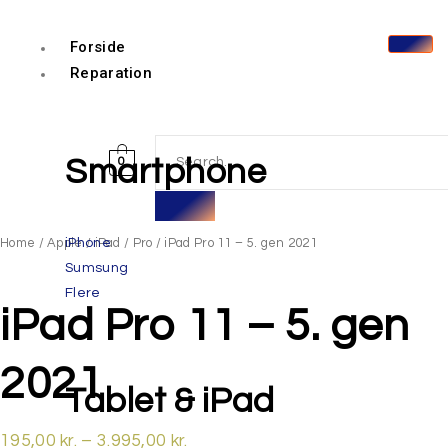
Forside
Reparation
Smartphone
0
Home
/
Apple
iPhone
/
iPad
/
Pro
/ iPad Pro 11 – 5. gen 2021
Sumsung
Flere
iPad Pro 11 – 5. gen
2021
Tablet & iPad
195,00
kr.
–
3.995,00
kr.