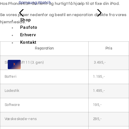
Samsung Watch
Hos Phonos kan du nemt og hurtigt få hjælp til at fixe din iPad.
Se vores priser nedenfor og bestil en reparation direkte fra vores
Shop
hjemmeside.
Pasfoto
Erhverv
Kontakt
Reparation
Pris
Skærmskift 11 (3. gen)
3.495,-
X
Batteri
1.195,-
Ladestik
1.495,-
Software
195,-
Væskeskade-rens
295,-