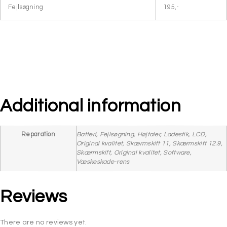
Fejlsøgning
195,-
Additional information
Reparation
Batteri, Fejlsøgning, Højtaler, Ladestik, LCD,
Original kvalitet, Skærmskift 11, Skærmskift 12.9,
Skærmskift, Original kvalitet, Software,
Væskeskade-rens
Reviews
There are no reviews yet.