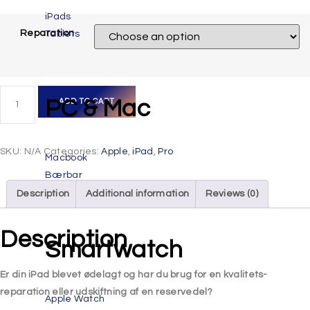
iPads
Reparation
Tablets
PC & Mac
ADD TO CART
SKU:
N/A
Categories:
Apple
,
iPad
,
Pro
Macbook
Bærbar
Description
Additional information
Reviews (0)
Description
Smartwatch
Er din iPad blevet ødelagt
og har du brug for en kvalitets-
reparation eller udskiftning af en reservedel?
Apple Watch