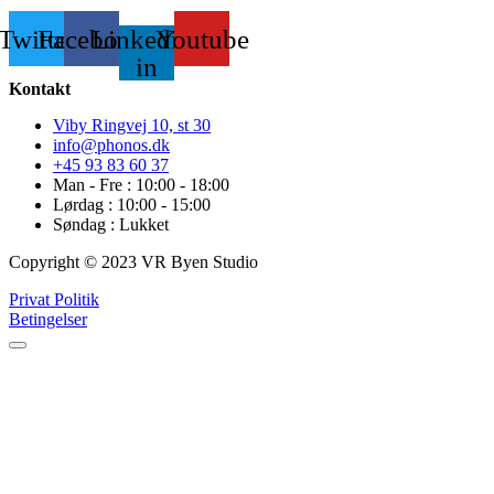
Twitter
Facebook
Linkedin-
Youtube
in
Kontakt
Viby Ringvej 10, st 30
info@phonos.dk
+45 93 83 60 37
Man - Fre : 10:00 - 18:00
Lørdag : 10:00 - 15:00
Søndag : Lukket
Copyright © 2023 VR Byen Studio
Privat Politik
Betingelser