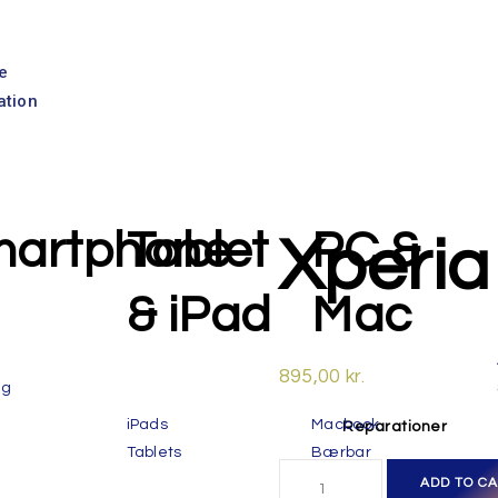
e
ation
artphone
Tablet
PC &
Xperia
& iPad
Mac
895,00
kr.
ng
iPads
Macbook
Reparationer
Tablets
Bærbar
ADD TO C