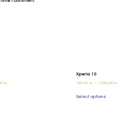
t time I comment.
Xperia 10
00
kr.
195,00
kr.
–
1.095,00
kr.
Select options