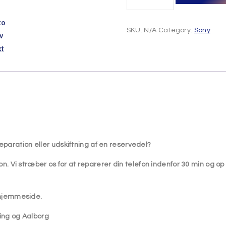
to
SKU:
N/A
Category:
Sony
v
kt
reparation eller udskiftning af en reservedel?
on. Vi stræber os for at reparerer din telefon indenfor 30 min og op 
s hjemmeside.
ring og Aalborg