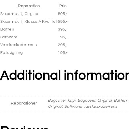
Reparation
Pris
Skærmskift, Original
895,-
Skærmskift, Klasse A Kvalitet
595,-
Batteri
395,-
Software
195,-
Væskeskade-rens
295,-
Fejlsøgning
195,-
Additional informatio
Bagcover, kopi, Bagcover, Original, Batteri,
Reparationer
Original, Software, væskeskade-rens