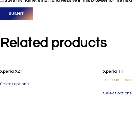
Save my name, email, and website in this browser for the nex
Related products
Xperia XZ1
Xperia 1 II
195,00
kr.
–
995,
Select options
Select options