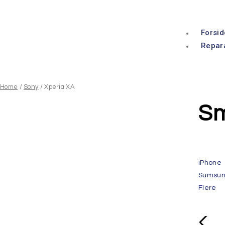
Forsid
Repar
Home
/
Sony
/ Xperia XA
Sm
iPhone
Sumsu
Flere