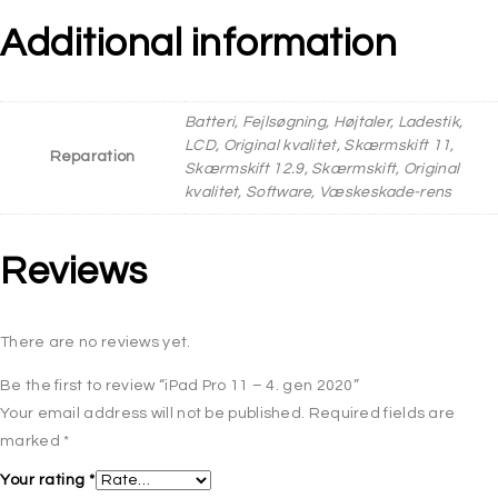
Additional information
Batteri, Fejlsøgning, Højtaler, Ladestik,
LCD, Original kvalitet, Skærmskift 11,
Reparation
Skærmskift 12.9, Skærmskift, Original
kvalitet, Software, Væskeskade-rens
Reviews
There are no reviews yet.
Be the first to review “iPad Pro 11 – 4. gen 2020”
Your email address will not be published.
Required fields are
marked
*
Your rating
*