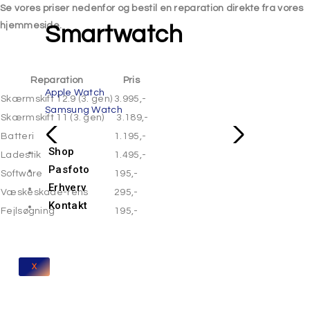
Se vores priser nedenfor og bestil en reparation direkte fra vores
hjemmeside.
Smartwatch
Reparation
Pris
Apple Watch
Skærmskift 12.9 (3. gen)
3.995,-
Samsung Watch
Skærmskift 11 (3. gen)
3.189,-
Batteri
1.195,-
Shop
Ladestik
1.495,-
Pasfoto
Software
195,-
Erhverv
Væskeskade-rens
295,-
Kontakt
Fejlsøgning
195,-
X