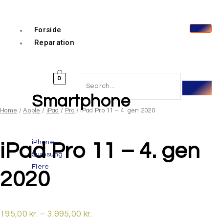
Forside
Reparation
0
Smartphone
Home
/
Apple
/
iPad
/
Pro
/ iPad Pro 11 – 4. gen 2020
iPhone
iPad Pro 11 – 4. gen
Sumsung
Flere
2020
195,00
kr.
–
3.995,00
kr.