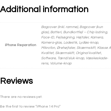
Additional information
Bagcover (Inkl. ramme), Bagcover (kun
glas), Batteri, Bundkortfejl – Chip lodning,
Face-ID, Fejlsøgning, Højtaler, Kamera,
Kamera-glas, Ladestik, Lydløs-knap,
iPhone Reparation
Mikrofon, Ørehøjtaler, Skærmskift, Klasse A
Kvalitet, Skærmskift, Original kvalitet,
Software, Tænd/sluk-knap, Væskeskade-
rens, Volume-knap
Reviews
There are no reviews yet.
Be the first to review “iPhone 14 Pro”