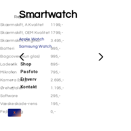
Smartwatch
Reparation
Pris
Skærmskift, A Kvalitet
1199,-
Skærmskift, OEM Kvalitet
1799,-
Apple Watch
Skærmskift, Original
3.495,-
Samsung Watch
Batteri
995,-
Bagcover (kun glas)
995,-
Shop
Ladestik
895-
Pasfoto
Mikrofon
795,-
Erhverv
Kamera (bag)
2.695,-
Kontakt
Ørehøjtaler
1.195,-
Software
295,-
Væskeskade-rens
195,-
Fejlsøgning
0,-
X