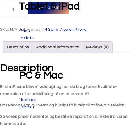
Tablet & iPad
ADD TO CART
SKU:
N/A
Categories:
14 Serie
,
Apple
,
iPhone
iPads
Tablets
Description
Additional information
Reviews (0)
Description
PC & Mac
Er din iPhone blevet ødelagt
og har du brug for en kvalitets-
reparation eller udskiftning af en reservedel?
Macbook
Hos Phonos kan du nemt og hurtigt få hjælp til at fixe din telefon.
Bærbar
Se vores priser nedenfor og bestil en reparation direkte fra vores
hjemmeside.