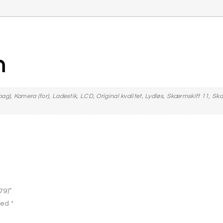
n
ag), Kamera (for), Ladestik, LCD, Original kvalitet, Lydløs, Skærmskift 11, Sk
79)”
ked
*