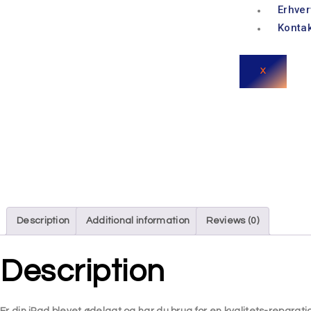
Erhver
Konta
X
Description
Additional information
Reviews (0)
Description
Er din iPad blevet ødelagt
og har du brug for en kvalitets-reparati