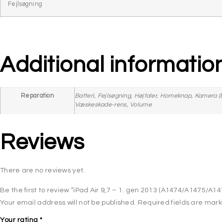
Fejlsøgning
Additional informatio
Reparation
Batteri, Fejlsøgning, Højtaler, Homeknap, Kamera (b
Væskeskade-rens, Volume
Reviews
There are no reviews yet.
Be the first to review “iPad Air 9,7 – 1. gen 2013 (A1474/A1475/A14
Your email address will not be published.
Required fields are mar
Your rating
*