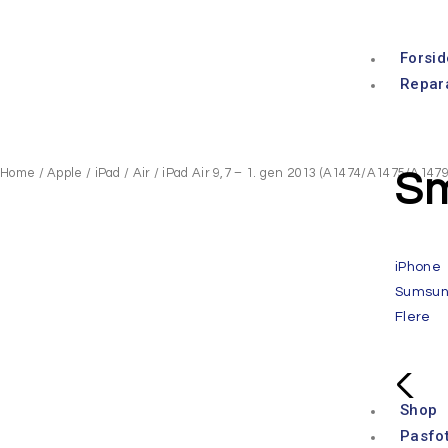
Forsid
Repar
Home
/
Apple
/
iPad
/
Air
/ iPad Air 9,7 – 1. gen 2013 (A1474/A1475/A1479
Sm
iPhone
Sumsu
Flere
Shop
Pasfo