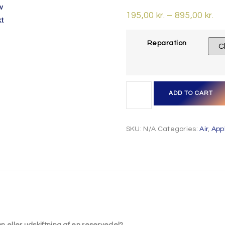
v
195,00
kr.
–
895,00
kr.
kt
Reparation
ADD TO CART
SKU:
N/A
Categories:
Air
,
App
on eller udskiftning af en reservedel?