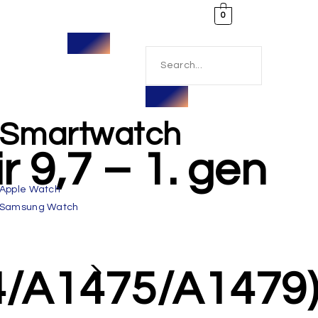
0
Smartwatch
r 9,7 – 1. gen
Apple Watch
Samsung Watch
4/A1475/A1479